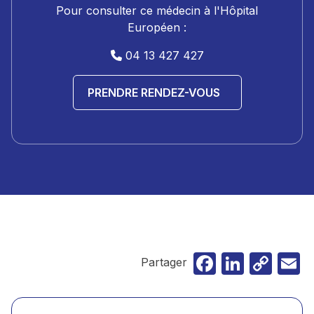
Pour consulter ce médecin à l'Hôpital
Européen :
04 13 427 427
PRENDRE RENDEZ-VOUS
Faceboo
Linked
Cop
E
Partager
Lin