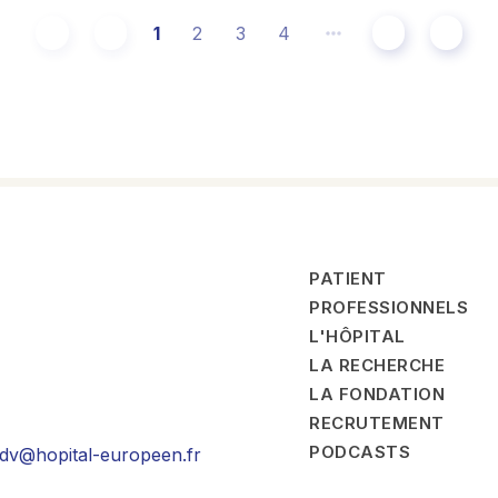
Page courante
Page
Page
Page
1
2
3
4
Page suivante
Dernièr
PATIENT
PROFESSIONNELS
L'HÔPITAL
LA RECHERCHE
LA FONDATION
RECRUTEMENT
PODCASTS
rdv@hopital-europeen.fr