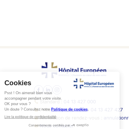
Standard :
04 13 427 000
Prise de rendez-vous :
04 13 427 427
Annulation de rendez-vous :
annulation
Nous contacter