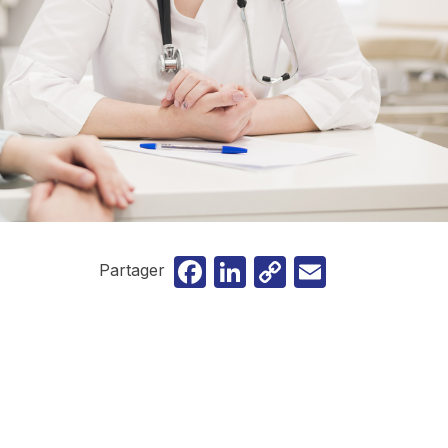
Facebook
LinkedIn
Copy
Email
Partager
Link