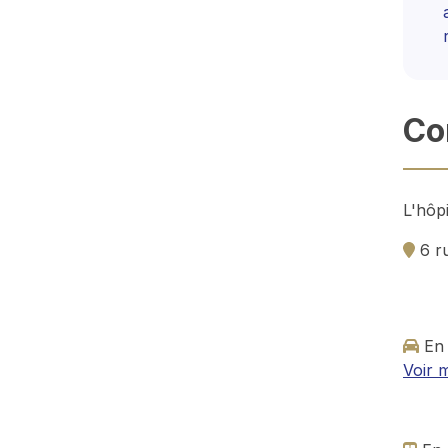
Co
L'hôp
 6 r
En 
Voir m