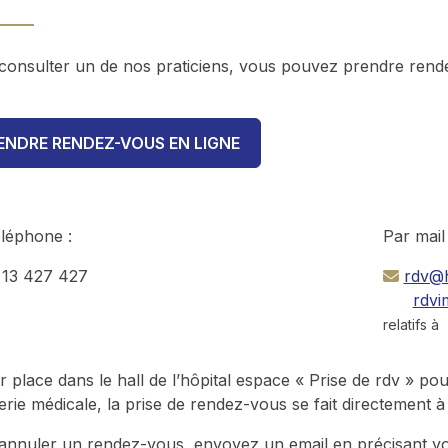
consulter un de nos praticiens, vous pouvez prendre rend
ENDRE RENDEZ-VOUS EN LIGNE
éléphone :
Par mail 
 13 427 427
rdv@h
rdvi
relatifs 
 place dans le hall de l’hôpital espace « Prise de rdv » pou
erie médicale, la prise de rendez-vous se fait directement à
annuler un rendez-vous, envoyez un email en précisant vot