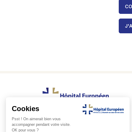
CO
J'
Standard :
04 13 427 000