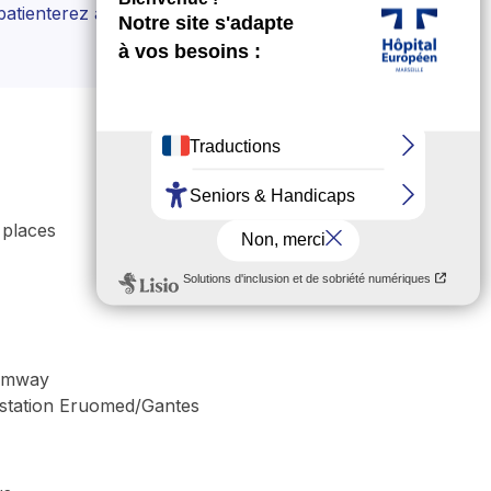
s patienterez avant que le médecin vous 
 places
amway
 station Eruomed/Gantes