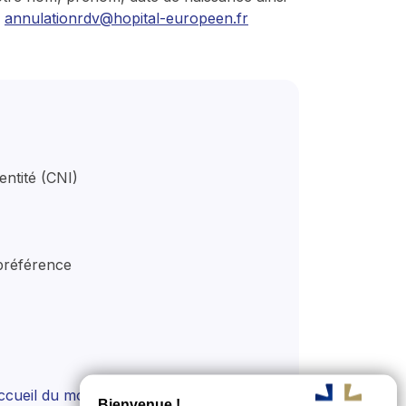
 
annulationrdv@hopital-europeen.fr
entité (CNI)
préférence
accueil du module de consultation 