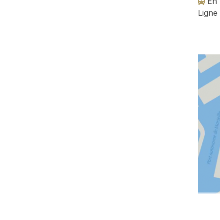
En 
Ligne 
Image