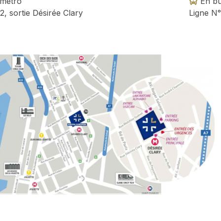
métro
En b
2, sortie Désirée Clary
Ligne N°