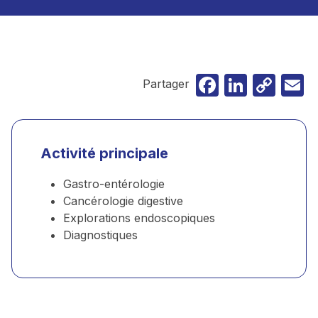
Faceboo
Linked
Cop
E
Partager
Lin
Activité principale
Gastro-entérologie
Cancérologie digestive
Explorations endoscopiques
Diagnostiques