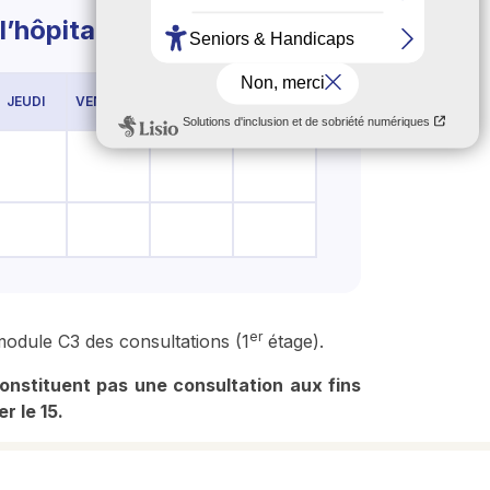
 l’hôpital européen
JEUDI
VENDREDI
SAMEDI
DIMANCHE
er
odule C3 des consultations (1
étage).
nstituent pas une consultation aux fins
r le 15.