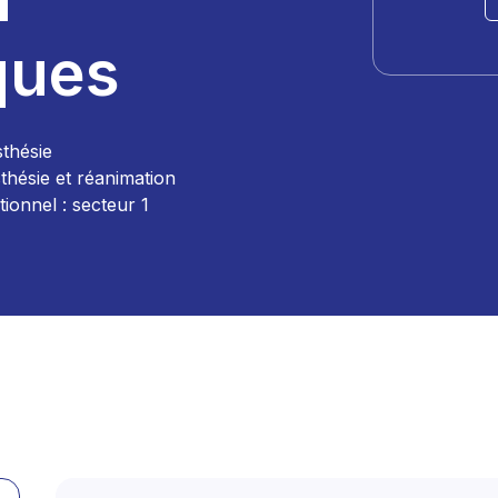
ques
sthésie
thésie et réanimation
ionnel : secteur 1