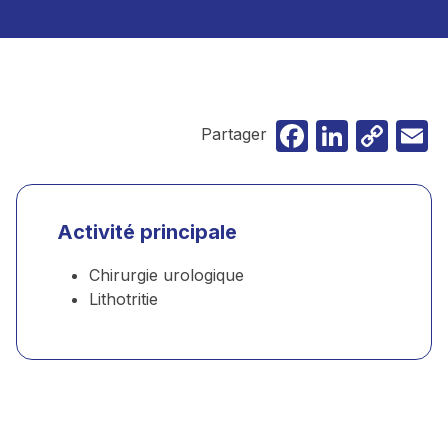
Faceboo
Linked
Cop
E
Partager
Lin
Activité principale
Chirurgie urologique
Lithotritie