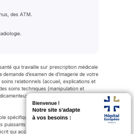
inus, des ATM.
adiologie.
anté qui travaille sur prescription médicale
 la demande d’examen de d’imagerie de votre
oins relationnels (accueil, explications et
 des soins techniques (manipulation et
édicamenteux, retraitement et transmission
le spécifique, retravaille les images, réalise
s puissants d’aide au diagnostic avec de
al écrit qui accompagne vos images