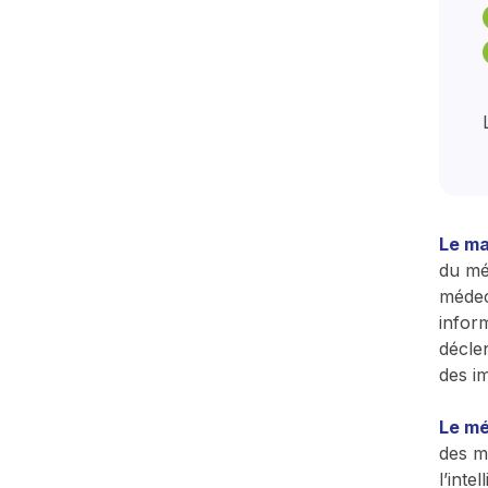
Le ma
du mé
médec
infor
décle
des i
Le mé
des m
l’inte