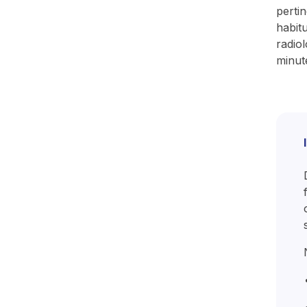
perti
habit
radio
minut