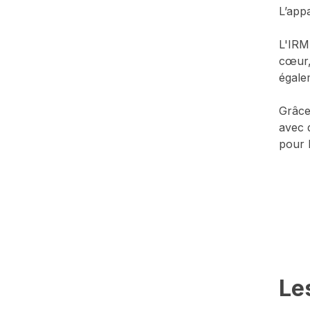
L’app
L'IRM
cœur, 
égalem
Grâce
avec 
pour l
Le