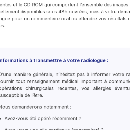
nentes et le CD ROM qui comportent l’ensemble des images d
uellement disponibles sous 48h ouvrées, mais à votre dem
logue pour un commentaire oral ou attendre vos résultats dé
es.
Informations à transmettre à votre radiologue :
D’une manière générale, n’hésitez pas à informer votre ra
fournir tout renseignement médical important à communi
opérations chirurgicales récentes, vos allergies évent
susceptible de l’être.
Nous demanderons notamment :
Avez-vous été opéré récemment ?
Avez-vous une pile cardiaque (pacemaker) ?