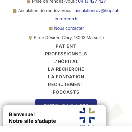
Prise de rendez-vous :
04 13 427 427
Annulation de rendez-vous :
annulationrdv@hopital-
europeen.fr
Nous contacter
6 rue Désirée Clary, 13003 Marseille
PATIENT
PROFESSIONNELS
L'HÔPITAL
LA RECHERCHE
LA FONDATION
RECRUTEMENT
PODCASTS
PRENDRE RENDEZ‑VOUS
FAIRE UN DON