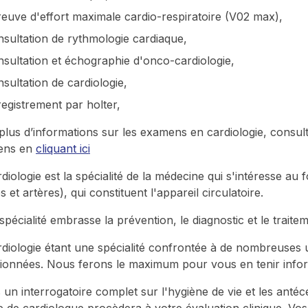
euve d'effort maximale cardio-respiratoire (V02 max),
sultation de rythmologie cardiaque,
sultation et échographie d'onco-cardiologie,
sultation de cardiologie,
egistrement par holter,
plus d’informations sur les examens en cardiologie, consult
ens en
cliquant ici
rdiologie est la spécialité de la médecine qui s'intéresse 
s et artères), qui constituent l'appareil circulatoire.
spécialité embrasse la prévention, le diagnostic et le trait
rdiologie étant une spécialité confrontée à de nombreuses 
ionnées. Nous ferons le maximum pour vous en tenir info
 un interrogatoire complet sur l'hygiène de vie et les antéc
e de cardiologue procèdera à votre évaluation clinique. Vos 