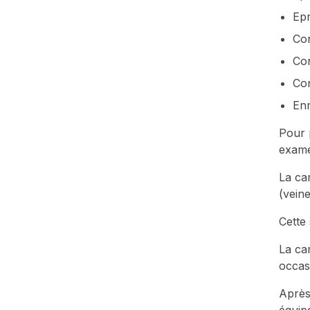
Epr
Con
Con
Con
Enr
Pour 
exam
La ca
(veine
Cette 
La ca
occas
Après
équip