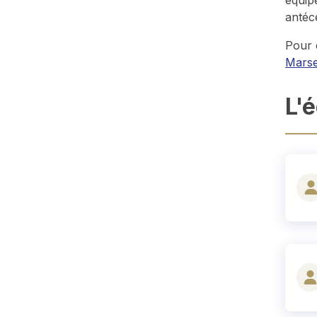
antéc
Pour 
Marse
L'