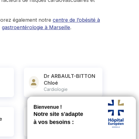
lorez également notre
centre de l’obésité à
e
gastroentérologie à Marseille
.
Dr ARBAULT-BITTON
Chloé
Cardiologie
Dr BENHAMOU
e
Lionel
Cardiologie