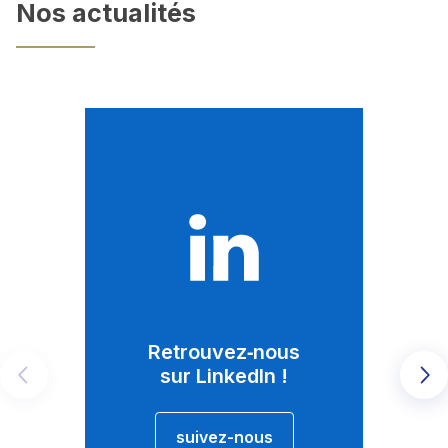
Nos actualités
21/1
Retrouvez‑nous
En
sur LinkedIn !
Dans
Précédent
Su
pris
Euro
suivez-nous
adre