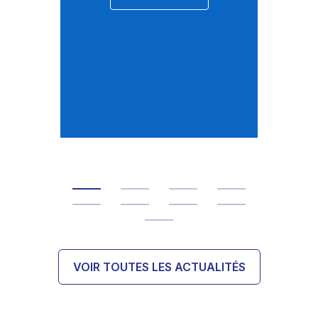
souh
béné
endo
2
VOIR TOUTES LES ACTUALITÉS